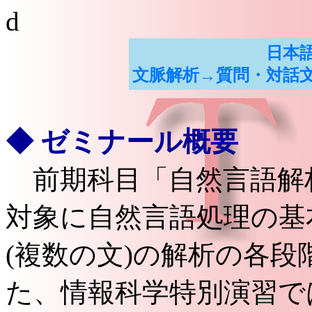
d
日本
文脈解析→質問・対話
◆ ゼミナール概要
前期科目「自然言語解
対象に自然言語処理の基
(複数の文)の解析の各段
た、情報科学特別演習で