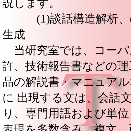
説します。
(1)談話構造解析、(2
生成
当研究室では、コーパ
許、技術報告書などの理
品の解説書・マニュアル
に 出現する文は、会話
り、専門用語および単位
表現を多数含み、複文、