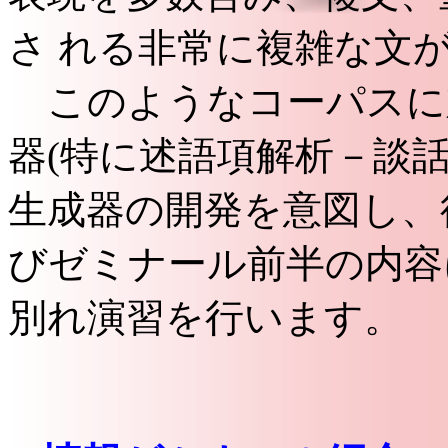
さ れる非常に複雑な文
このようなコーパスに
器(特に述語項解析－談
生成器の開発を意図し、
びゼミナール前半の内容
別れ演習を行います。